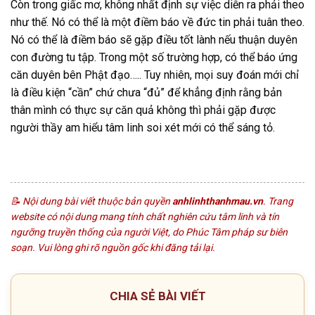
Còn trong giấc mơ, không nhất định sự việc diễn ra phải theo
như thế. Nó có thể là một điềm báo về đức tin phải tuân theo.
Nó có thể là điềm báo sẽ gặp điều tốt lành nếu thuận duyên
con đường tu tập. Trong một số trường hợp, có thể báo ứng
căn duyên bên Phật đạo….. Tuy nhiên, mọi suy đoán mới chỉ
là điều kiện “cần” chứ chưa “đủ” để khẳng định rằng bản
thân mình có thực sự căn quả không thì phải gặp được
người thầy am hiểu tâm linh soi xét mới có thể sáng tỏ.
© 2026 anhlinhthanhmau.vn | althm-end-2026
📝 Nội dung bài viết thuộc bản quyền
anhlinhthanhmau.vn
. Trang
website có nội dung mang tính chất nghiên cứu tâm linh và tín
ngưỡng truyền thống của người Việt, do Phúc Tâm pháp sư biên
soạn. Vui lòng ghi rõ nguồn gốc khi đăng tải lại.
CHIA SẺ BÀI VIẾT