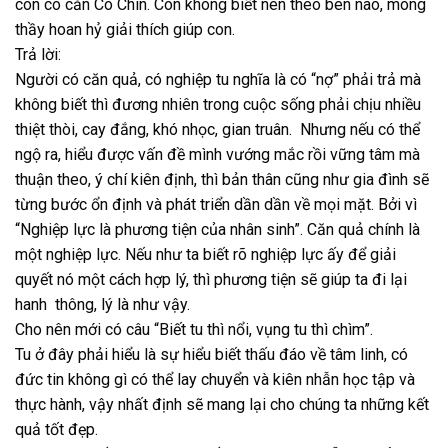
con có căn Cô Chín. Con không biết nên theo bên nào, mong
thầy hoan hỷ giải thích giúp con.
Trả lời:
Người có căn quả, có nghiệp tu nghĩa là có “nợ” phải trả mà
không biết thì đương nhiên trong cuộc sống phải chịu nhiều
thiệt thòi, cay đắng, khó nhọc, gian truân. Nhưng nếu có thể
ngộ ra, hiểu được vấn đề mình vướng mắc rồi vững tâm mà
thuận theo, ý chí kiên định, thì bản thân cũng như gia đình sẽ
từng bước ổn định và phát triển dần dần về mọi mặt. Bởi vì
“Nghiệp lực là phương tiện của nhân sinh”. Căn quả chính là
một nghiệp lực. Nếu như ta biết rõ nghiệp lực ấy để giải
quyết nó một cách hợp lý, thì phương tiện sẽ giúp ta đi lại
hanh thông, lý là như vậy.
Cho nên mới có câu “Biết tu thì nổi, vụng tu thì chìm”.
Tu ở đây phải hiểu là sự hiểu biết thấu đáo về tâm linh, có
đức tin không gì có thể lay chuyển và kiên nhẫn học tập và
thực hành, vậy nhất định sẽ mang lại cho chúng ta những kết
quả tốt đẹp.