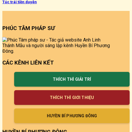
Túc trái tiền duyên
PHÚC TÂM PHÁP SƯ
CÁC KÊNH LIÊN KẾT
THÍCH THÌ GIẢI TRÍ
THÍCH THÌ GIỚI THIỆU
HUYỀN BÍ PHƯƠNG ĐÔNG
HUYỀN BÍ PHƯƠNG ĐÔNG