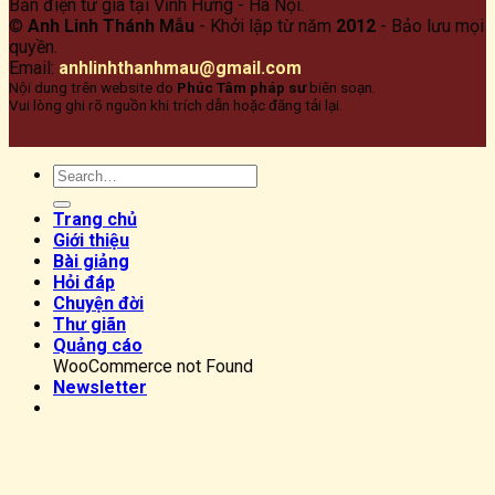
Bản điện tư gia tại Vĩnh Hưng - Hà Nội.
©
Anh Linh Thánh Mẫu
- Khởi lập từ năm
2012
- Bảo lưu mọi
quyền.
Email:
anhlinhthanhmau@gmail.com
Nội dung trên website do
Phúc Tâm pháp sư
biên soạn.
Vui lòng ghi rõ nguồn khi trích dẫn hoặc đăng tải lại.
Trang chủ
Giới thiệu
Bài giảng
Hỏi đáp
Chuyện đời
Thư giãn
Quảng cáo
WooCommerce not Found
Newsletter