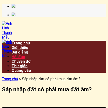
Chuyển
đến
nội
dung
Trang chủ
Giới thiệu
Bài giảng
Hỏi đáp
Chuyện đời
Thư giãn
Quảng cáo
Trang chủ
»
Sáp nhập đất có phải mua đất âm?
Sáp nhập đất có phải mua đất âm?
​​​©2026⸺anhlinhthanhmau.vn⸺​​​