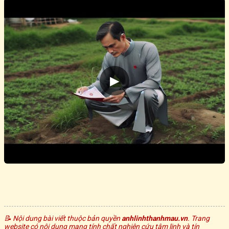
▶
© 2026 anhlinhthanhmau.vn | althm-end-2026
📝 Nội dung bài viết thuộc bản quyền
anhlinhthanhmau.vn
. Trang
website có nội dung mang tính chất nghiên cứu tâm linh và tín