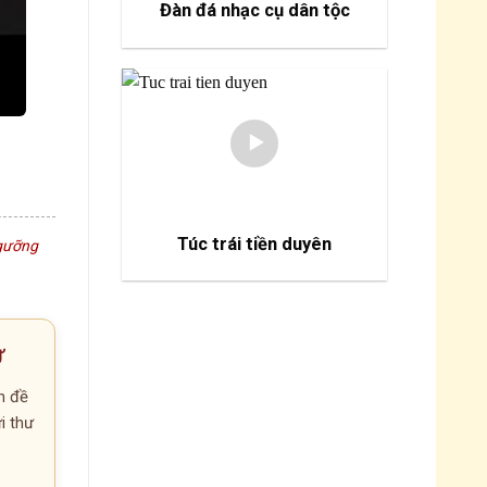
Đàn đá nhạc cụ dân tộc
Túc trái tiền duyên
ngưỡng
Ư
n đề
ửi thư