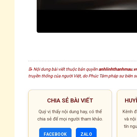
© 2026 anhlinhthanhmau.vn | althm-end-2026
📝 Nội dung bài viết thuộc bản quyền
anhlinhthanhmau.v
truyền thống của người Việt, do Phúc Tâm pháp sư biên soạ
CHIA SẺ BÀI VIẾT
HUY
Quý vị thấy nội dung hay, có thể
Kênh đă
chia sẻ để mọi người tham khảo.
và nội
tín n
FACEBOOK
ZALO