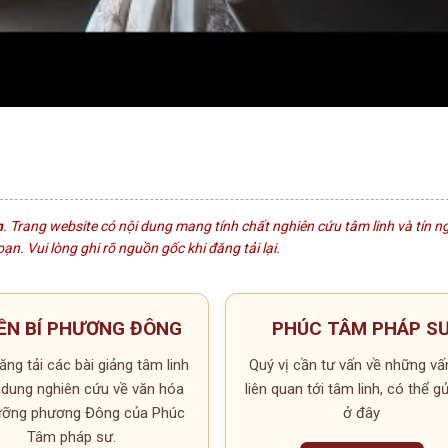
n
. Trang website có nội dung mang tính chất nghiên cứu tâm linh và tín 
n. Vui lòng ghi rõ nguồn gốc khi đăng tải lại.
ỀN BÍ PHƯƠNG ĐÔNG
PHÚC TÂM PHÁP S
ng tải các bài giảng tâm linh
Quý vị cần tư vấn về những vấ
 dung nghiên cứu về văn hóa
liên quan tới tâm linh, có thể g
gưỡng phương Đông của Phúc
ở đây
Tâm pháp sư.