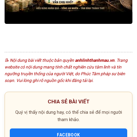
© 2026 anhlinhthanhmau.vn | althm-end-2026
📝 Nội dung bài viết thuộc bản quyền
anhlinhthanhmau.vn
. Trang
website có nội dung mang tính chất nghiên cứu tâm linh và tín
ngưỡng truyền thống của người Việt, do Phúc Tâm pháp sư biên
soạn. Vui lòng ghi rõ nguồn gốc khi đăng tải lại.
CHIA SẺ BÀI VIẾT
Quý vị thấy nội dung hay, có thể chia sẻ để mọi người
tham khảo.
FACEBOOK