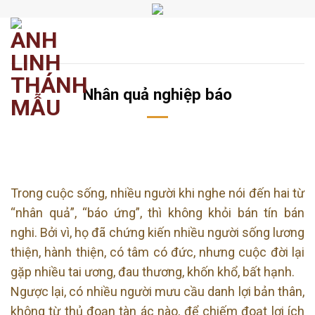
Chuyển
đến
nội
dung
Nhân quả nghiệp báo
​​​©2026⸺anhlinhthanhmau.vn⸺​​​
Trong cuộc sống, nhiều người khi nghe nói đến hai từ
“nhân quả”, “báo ứng”, thì không khỏi bán tín bán
nghi. Bởi vì, họ đã chứng kiến nhiều người sống lương
thiện, hành thiện, có tâm có đức, nhưng cuộc đời lại
gặp nhiều tai ương, đau thương, khốn khổ, bất hạnh.
Ngược lại, có nhiều người mưu cầu danh lợi bản thân,
không từ thủ đoạn tàn ác nào, để chiếm đoạt lợi ích