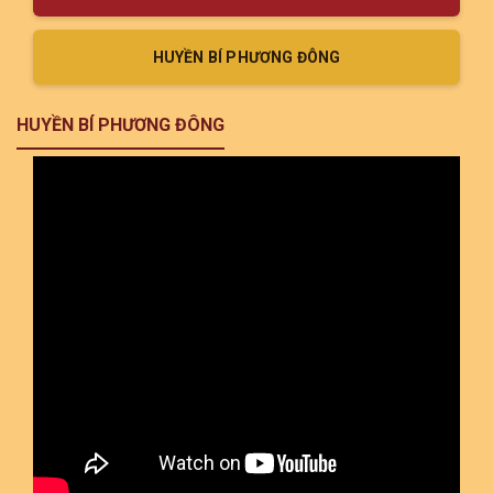
HUYỀN BÍ PHƯƠNG ĐÔNG
HUYỀN BÍ PHƯƠNG ĐÔNG