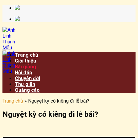
Chuyển
đến
nội
dung
Trang chủ
Giới thiệu
Bài giảng
Hỏi đáp
Chuyện đời
Thư giãn
Quảng cáo
Trang chủ
»
Nguyệt kỳ có kiêng đi lễ bái?
Nguyệt kỳ có kiêng đi lễ bái?
​​​©2026⸺anhlinhthanhmau.vn⸺​​​