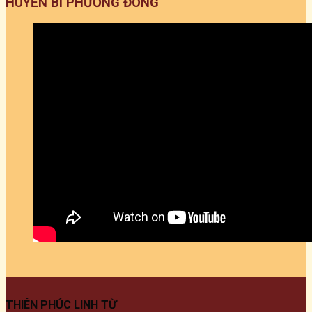
HUYỀN BÍ PHƯƠNG ĐÔNG
THIÊN PHÚC LINH TỪ