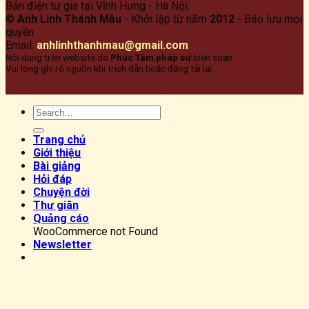
Bản điện tư gia tại Vĩnh Hưng - Hà Nội.
©
Anh Linh Thánh Mẫu
- Khởi lập từ năm
2012
- Bảo lưu mọi
quyền.
Email:
anhlinhthanhmau@gmail.com
Nội dung trên website do
Phúc Tâm pháp sư
biên soạn.
Vui lòng ghi rõ nguồn khi trích dẫn hoặc đăng tải lại.
Trang chủ
Giới thiệu
Bài giảng
Hỏi đáp
Chuyện đời
Thư giãn
Quảng cáo
WooCommerce not Found
Newsletter