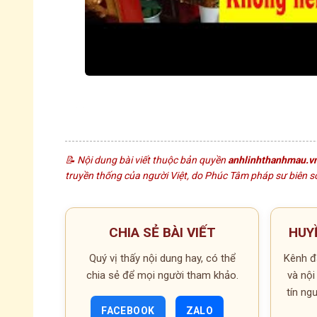
© 2026 anhlinhthanhmau.vn | althm-end-2026
📝 Nội dung bài viết thuộc bản quyền
anhlinhthanhmau.v
truyền thống của người Việt, do Phúc Tâm pháp sư biên soạ
CHIA SẺ BÀI VIẾT
HUY
Quý vị thấy nội dung hay, có thể
Kênh đă
chia sẻ để mọi người tham khảo.
và nội
tín n
FACEBOOK
ZALO