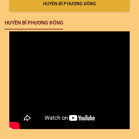
HUYỀN BÍ PHƯƠNG ĐÔNG
HUYỀN BÍ PHƯƠNG ĐÔNG