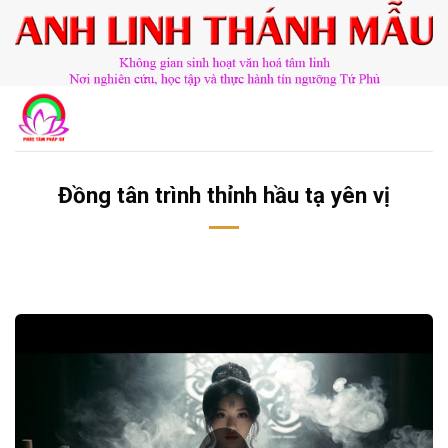
Chuyển
đến
nội
dung
Đồng tân trình thỉnh hầu tạ yên vị
​​​©2026⸺anhlinhthanhmau.vn⸺​​​