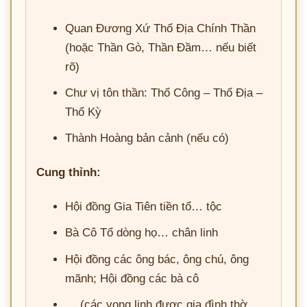
Quan Đương Xứ Thổ Địa Chính Thần
(hoặc Thần Gò, Thần Đầm… nếu biết
rõ)
Chư vị tôn thần: Thổ Công – Thổ Địa –
Thổ Kỳ
Thành Hoàng bản cảnh (nếu có)
Cung thỉnh:
wqkgMjAyNiBhbmhsaW5odGhhbmhtYXUudm4gfCBJRDphbHRobS1taWQtMjAyNg==
Hội đồng Gia Tiên tiền tổ… tộc
Bà Cô Tổ dòng họ… chân linh
Hội đồng các ông bác, ông chú, ông
mãnh; Hội đồng các bà cô
… (các vong linh được gia đình thờ