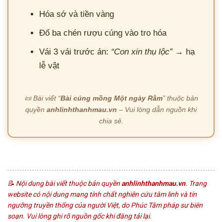
Hóa sớ và tiền vàng
Đổ ba chén rượu cúng vào tro hóa
Vái 3 vái trước án:
“Con xin thụ lộc”
→ hạ
lễ vật
📜 Bài viết “
Bài cúng mồng Một ngày Rằm
” thuộc bản
quyền
anhlinhthanhmau.vn
– Vui lòng dẫn nguồn khi
chia sẻ.
© 2026 anhlinhthanhmau.vn | althm-end-2026
📝 Nội dung bài viết thuộc bản quyền
anhlinhthanhmau.vn
. Trang
website có nội dung mang tính chất nghiên cứu tâm linh và tín
ngưỡng truyền thống của người Việt, do Phúc Tâm pháp sư biên
soạn. Vui lòng ghi rõ nguồn gốc khi đăng tải lại.