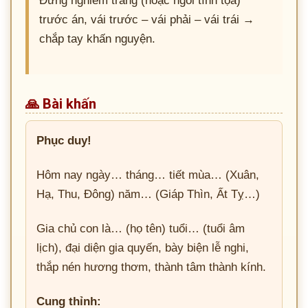
Đứng nghiêm trang (hoặc ngồi tĩnh tọa)
trước án, vái trước – vái phải – vái trái →
chắp tay khấn nguyện.
🙏 Bài khấn
Phục duy!
Hôm nay ngày… tháng… tiết mùa… (Xuân,
Hạ, Thu, Đông) năm… (Giáp Thìn, Ất Tỵ…)
Gia chủ con là… (họ tên) tuổi… (tuổi âm
lịch), đại diện gia quyến, bày biện lễ nghi,
thắp nén hương thơm, thành tâm thành kính.
Cung thỉnh: