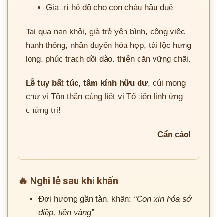
Gia trì hộ độ cho con cháu hậu duệ
Tai qua nạn khỏi, già trẻ yên bình, công việc
hanh thông, nhân duyên hòa hợp, tài lộc hưng
long, phúc trạch dồi dào, thiện căn vững chãi.
Lễ tuy bất túc, tâm kính hữu dư
, cúi mong
chư vị Tôn thần cùng liệt vị Tổ tiên linh ứng
chứng tri!
Cẩn cáo!
🔥 Nghi lễ sau khi khấn
Đợi hương gần tàn, khấn:
“Con xin hóa sớ
điệp, tiền vàng”