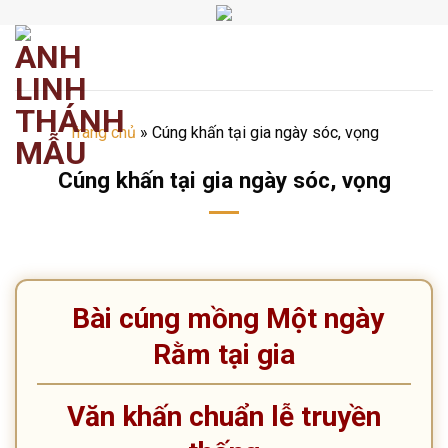
Chuyển
đến
nội
dung
Trang chủ
»
Cúng khấn tại gia ngày sóc, vọng
Cúng khấn tại gia ngày sóc, vọng
​​​©2026⸺anhlinhthanhmau.vn⸺​​​
Bài cúng mồng Một ngày
Rằm tại gia
Văn khấn chuẩn lễ truyền