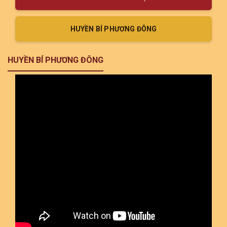
HUYỀN BÍ PHƯƠNG ĐÔNG
HUYỀN BÍ PHƯƠNG ĐÔNG