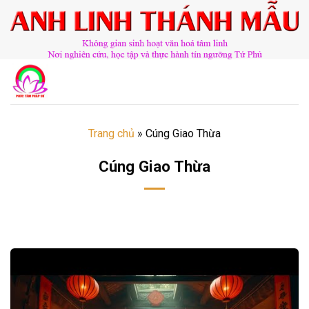
Chuyển
đến
nội
dung
Trang chủ
»
Cúng Giao Thừa
Cúng Giao Thừa
​​​©2026⸺anhlinhthanhmau.vn⸺​​​