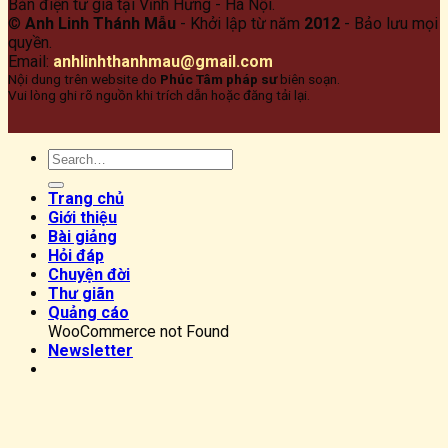
Bản điện tư gia tại Vĩnh Hưng - Hà Nội.
©
Anh Linh Thánh Mẫu
- Khởi lập từ năm
2012
- Bảo lưu mọi
quyền.
Email:
anhlinhthanhmau@gmail.com
Nội dung trên website do
Phúc Tâm pháp sư
biên soạn.
Vui lòng ghi rõ nguồn khi trích dẫn hoặc đăng tải lại.
Trang chủ
Giới thiệu
Bài giảng
Hỏi đáp
Chuyện đời
Thư giãn
Quảng cáo
WooCommerce not Found
Newsletter