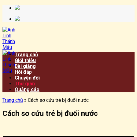
Chuyển
đến
nội
dung
Trang chủ
Giới thiệu
Bài giảng
Hỏi đáp
Chuyện đời
Thư giãn
Quảng cáo
Trang chủ
»
Cách sơ cứu trẻ bị đuối nước
Cách sơ cứu trẻ bị đuối nước
​​​©2026⸺anhlinhthanhmau.vn⸺​​​