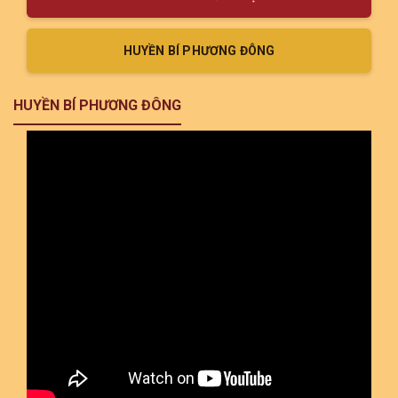
HUYỀN BÍ PHƯƠNG ĐÔNG
HUYỀN BÍ PHƯƠNG ĐÔNG