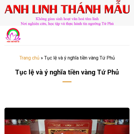
Chuyển
đến
nội
dung
Trang chủ
»
Tục lệ và ý nghĩa tiền vàng Tứ Phủ
Tục lệ và ý nghĩa tiền vàng Tứ Phủ
​​​©2026⸺anhlinhthanhmau.vn⸺​​​