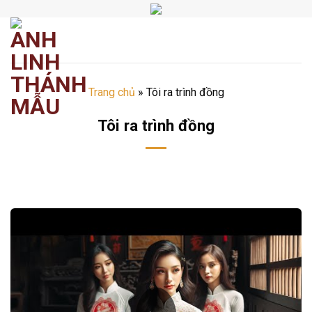
Chuyển
đến
nội
dung
Trang chủ
»
Tôi ra trình đồng
Tôi ra trình đồng
​​​©2026⸺anhlinhthanhmau.vn⸺​​​