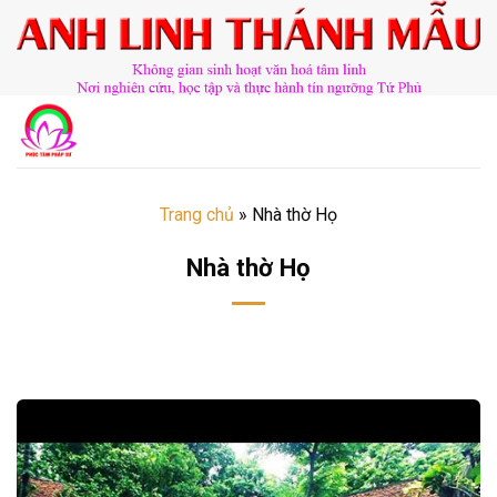
Chuyển
đến
nội
dung
Trang chủ
»
Nhà thờ Họ
Nhà thờ Họ
​​​©2026⸺anhlinhthanhmau.vn⸺​​​