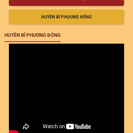
HUYỀN BÍ PHƯƠNG ĐÔNG
HUYỀN BÍ PHƯƠNG ĐÔNG