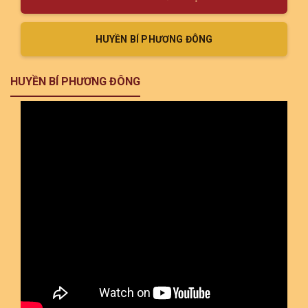
HUYỀN BÍ PHƯƠNG ĐÔNG
HUYỀN BÍ PHƯƠNG ĐÔNG