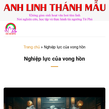
Chuyển
đến
nội
dung
Trang chủ
»
Nghiệp lực của vong hồn
Nghiệp lực của vong hồn
​​​©2026⸺anhlinhthanhmau.vn⸺​​​