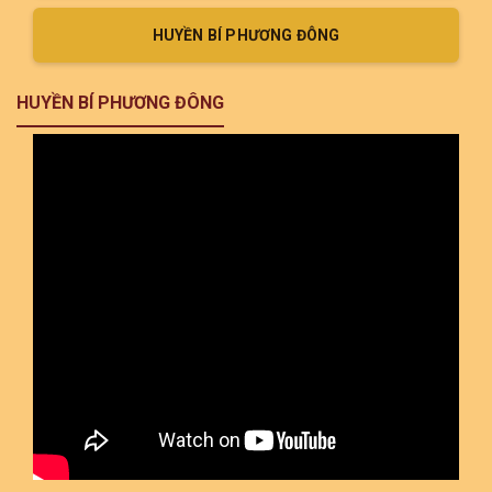
HUYỀN BÍ PHƯƠNG ĐÔNG
HUYỀN BÍ PHƯƠNG ĐÔNG