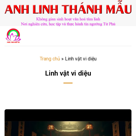
Chuyển
đến
nội
dung
Trang chủ
»
Linh vật vi diệu
Linh vật vi diệu
​​​©2026⸺anhlinhthanhmau.vn⸺​​​