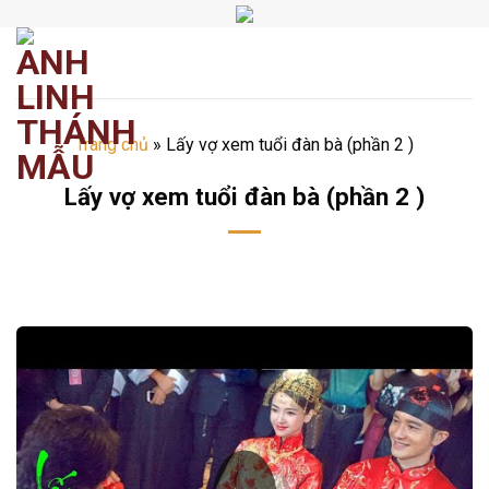
Chuyển
đến
nội
dung
Trang chủ
»
Lấy vợ xem tuổi đàn bà (phần 2 )
Lấy vợ xem tuổi đàn bà (phần 2 )
​​​©2026⸺anhlinhthanhmau.vn⸺​​​