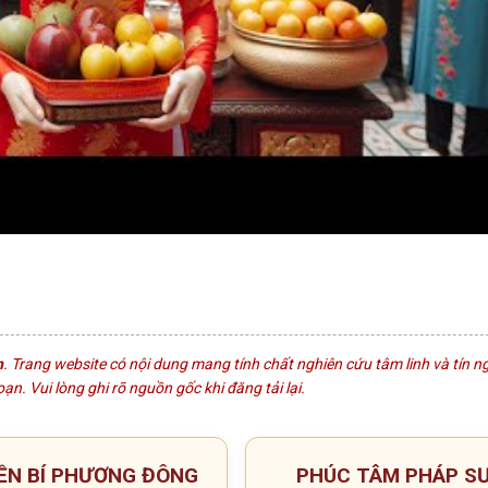
n
. Trang website có nội dung mang tính chất nghiên cứu tâm linh và tín 
n. Vui lòng ghi rõ nguồn gốc khi đăng tải lại.
ỀN BÍ PHƯƠNG ĐÔNG
PHÚC TÂM PHÁP S