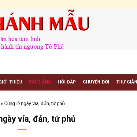
GIỚI THIỆU
BÀI GIẢNG
HỎI ĐÁP
CHUYỆN ĐỜI
THƯ GIÃ
»
Cúng lễ ngày vía, đản, tứ phủ
ngày vía, đản, tứ phủ