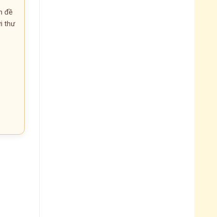
n đề
ửi thư