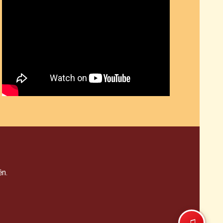
ền.
♫