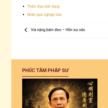
Thiên đạo bất dung
Nhân quả nghiệp báo
Vía nặng bám đeo – Hồn xui xẻo
PHÚC TÂM PHÁP SƯ