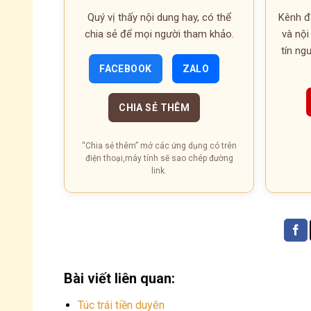
Quý vị thấy nội dung hay, có thể
Kênh đă
chia sẻ để mọi người tham khảo.
và nội
tín n
FACEBOOK
ZALO
CHIA SẺ THÊM
“Chia sẻ thêm” mở các ứng dụng có trên
điện thoại,máy tính sẽ sao chép đường
link.
Bài viết liên quan:
Túc trái tiền duyên