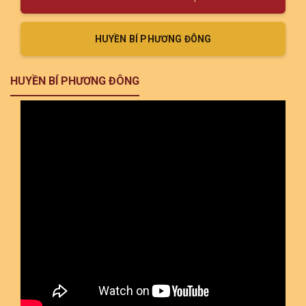
HUYỀN BÍ PHƯƠNG ĐÔNG
HUYỀN BÍ PHƯƠNG ĐÔNG