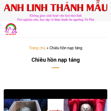
Chuyển
đến
nội
dung
Trang chủ
»
Chiêu hồn nạp táng
Chiêu hồn nạp táng
​​​©2026⸺anhlinhthanhmau.vn⸺​​​