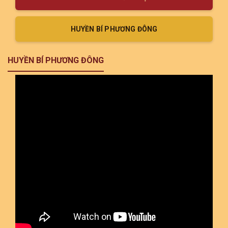
HUYỀN BÍ PHƯƠNG ĐÔNG
HUYỀN BÍ PHƯƠNG ĐÔNG