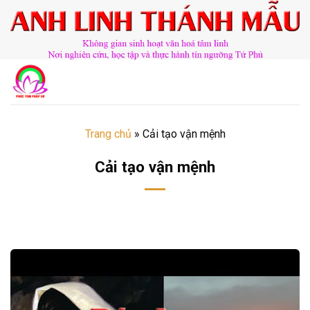
Chuyển
đến
nội
dung
Trang chủ
»
Cải tạo vận mệnh
Cải tạo vận mệnh
​​​©2026⸺anhlinhthanhmau.vn⸺​​​