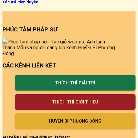
Túc trái tiền duyên
PHÚC TÂM PHÁP SƯ
CÁC KÊNH LIÊN KẾT
THÍCH THÌ GIẢI TRÍ
THÍCH THÌ GIỚI THIỆU
HUYỀN BÍ PHƯƠNG ĐÔNG
HUYỀN BÍ PHƯƠNG ĐÔNG