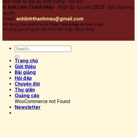
Bản điện tư gia tại Vĩnh Hưng - Hà Nội.
©
Anh Linh Thánh Mẫu
- Khởi lập từ năm
2012
- Bảo lưu mọi
quyền.
Email:
anhlinhthanhmau@gmail.com
Nội dung trên website do
Phúc Tâm pháp sư
biên soạn.
Vui lòng ghi rõ nguồn khi trích dẫn hoặc đăng tải lại.
Trang chủ
Giới thiệu
Bài giảng
Hỏi đáp
Chuyện đời
Thư giãn
Quảng cáo
WooCommerce not Found
Newsletter