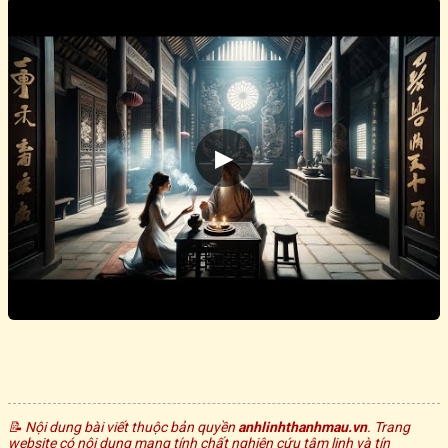
▶
© 2026 anhlinhthanhmau.vn | althm-end-2026
📝 Nội dung bài viết thuộc bản quyền
anhlinhthanhmau.vn
. Trang
website có nội dung mang tính chất nghiên cứu tâm linh và tín