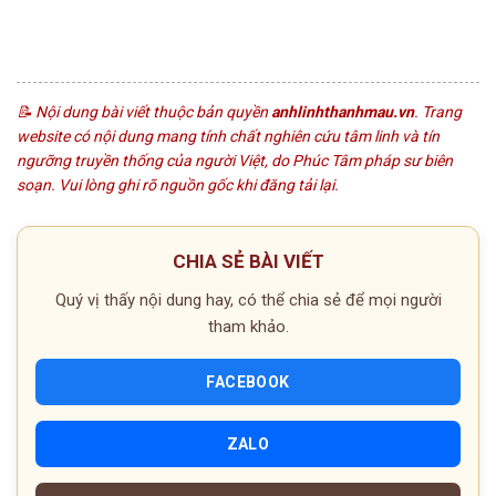
© 2026 anhlinhthanhmau.vn | althm-end-2026
📝 Nội dung bài viết thuộc bản quyền
anhlinhthanhmau.vn
. Trang
website có nội dung mang tính chất nghiên cứu tâm linh và tín
ngưỡng truyền thống của người Việt, do Phúc Tâm pháp sư biên
soạn. Vui lòng ghi rõ nguồn gốc khi đăng tải lại.
CHIA SẺ BÀI VIẾT
Quý vị thấy nội dung hay, có thể chia sẻ để mọi người
tham khảo.
FACEBOOK
ZALO