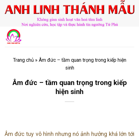
Chuyển
đến
nội
dung
Trang chủ
»
Âm đức – tầm quan trọng trong kiếp hiện
sinh
Âm đức – tầm quan trọng trong kiếp
hiện sinh
​​​©2026⸺anhlinhthanhmau.vn⸺​​​
Âm đức tuy vô hình nhưng nó ảnh hưởng khá lớn tới