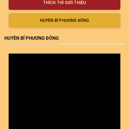
THÍCH THÌ GIỚI THIỆU
HUYỀN BÍ PHƯƠNG ĐÔNG
HUYỀN BÍ PHƯƠNG ĐÔNG